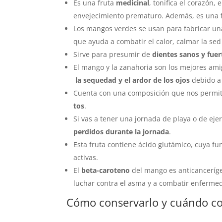
Es una fruta
medicinal
, tonifica el corazón, 
envejecimiento prematuro. Además, es una fr
Los mangos verdes se usan para fabricar u
que ayuda a combatir el calor, calmar la sed
Sirve para presumir de
dientes sanos y fuer
El mango y la zanahoria son los mejores ami
la sequedad y el ardor de los ojos
debido a 
Cuenta con una composición que nos permite
tos
.
Si vas a tener una jornada de playa o de ejer
perdidos durante la jornada
.
Esta fruta contiene ácido glutámico, cuya fu
activas.
El
beta-caroteno
del mango es anticanceríge
luchar contra el asma y a combatir enfermeda
Cómo conservarlo y cuándo c