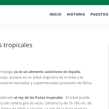
INICIO
HISTORIA
PUESTOS
s tropicales
 el mango
ya es un alimento autóctono en España
.
unya, aunque es un árbol originario de la India y la
uestros mercados y supermercados provienen de África
nsiderado
el rey de las frutas tropicales
. El árbol puede
co de corteza gris es recto, cilíndrico y de 75-100 cm. de
n forma de riñón o corazón. La piel de la fruta madura