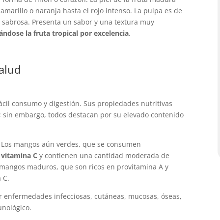
marillo o naranja hasta el rojo intenso. La pulpa es de
y sabrosa. Presenta un sabor y una textura muy
ándose la fruta tropical por excelencia
.
salud
ácil consumo y digestión. Sus propiedades nutritivas
; sin embargo, todos destacan por su elevado contenido
. Los mangos aún verdes, que se consumen
n
vitamina C
y contienen una cantidad moderada de
s mangos maduros, que son ricos en provitamina A y
 C.
ir enfermedades infecciosas, cutáneas, mucosas, óseas,
unológico.