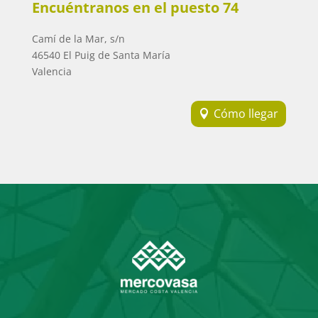
Encuéntranos en el puesto 74
Camí de la Mar, s/n
46540 El Puig de Santa María
Valencia
Cómo llegar