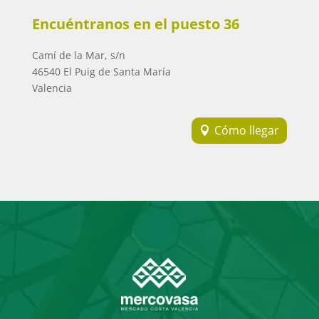
Encuéntranos en el puesto 36
Camí de la Mar, s/n
46540 El Puig de Santa María
Valencia
Cómo llegar