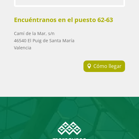
Encuéntranos en el puesto 62-63
Camí de la Mar, s/n
46540 El Puig de Santa María
Valencia
Cómo llegar