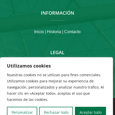
INFORMACIÓN
Inicio |
Historia |
Contacto
LEGAL
Utilizamos cookies
Aviso Legal
|
Política de Cookies
|
Política de
privacidad
Nuestras cookies no se utilizan para fines comerciales.
Utilizamos cookies para mejorar su experiencia de
navegación, personalizados y analizar nuestro tráfico. Al
hacer clic en «Aceptar todo», aceptas el uso que
hacemos de las cookies.
Copyright 2025 MERCOVASA – Camí de la Mar, s/n – 46540 El
Puig de Santa Maria – Valencia – Tel: 961 47 25 29 –
Personalizar
Rechazar todo
Aceptar todo