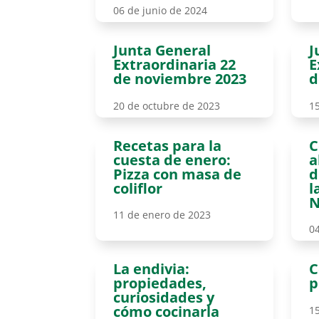
06 de junio de 2024
Junta General
J
Extraordinaria 22
E
de noviembre 2023
d
20 de octubre de 2023
1
Recetas para la
C
cuesta de enero:
a
Pizza con masa de
d
coliflor
l
N
11 de enero de 2023
0
La endivia:
C
propiedades,
p
curiosidades y
cómo cocinarla
1